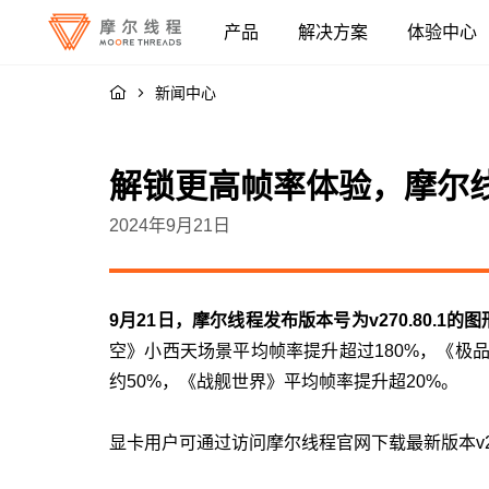
产品
解决方案
体验中心
融合智算中心
人工智能
新闻中心
系统与设备
云与数据中心
解锁更高帧率体验，摩尔线程发
全功能 GPU / 显卡
高性能渲染
2024年9月21日
软件
视频加速
9月21日，摩尔线程发布版本号为v270.80.1
应用与模型
空》小西天场景平均帧率提升超过180%，《极
约50%，《战舰世界》平均帧率提升超20%。
显卡用户可通过访问摩尔线程官网下载最新版本v27