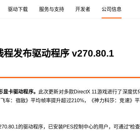
驱动下载
服务与支持
开发者
公司信息
融合智算中心
服务器
智算中心
基础软件
应用
人工智能
云与数据中心
高性能渲染
视频加速
算力本与台式机
游戏显卡
人工智能
模型
AI 模组
专业视觉加
云原生
MTT KUAE
MTT SGX5000
MTT S5000
驱动程序
摩笔马良
融合智算中心
云电脑
数字孪生与 GIS
广播与专业音视频
MTT AIBOOK
MTT S80
AI 训练套件
AI 语音
MTT E300
MTT X300
GPU 虚拟化 / 
布驱动程序 v270.80.1
MTT S4000
MUSA SDK
DigitalME 数字人
工业设计与制造
视频会议
MTT AICUBE
MTT S70
AI 推理套件
MTT S50
KUAE 云原生
MTT S3000
Moore Perf System
AI Reality
智娱摩方
MTT S2000
MUSA Deploy
AI 推理
MUSACODE
的图形显卡驱动程序。
此次更新对多款DirectX 11游戏进行了
品飞车：宿敌》平均帧率提升超过210%，《神力科莎：竞速》平
0.80.1的驱动程序，已安装PES控制中心的用户，可通过“检查