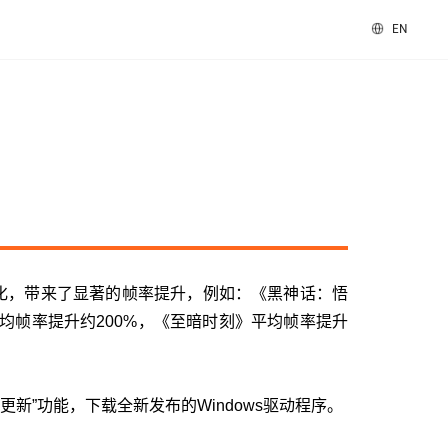
EN
速卡
数字办公
图形与多媒体
科学计算
vGPU
MTT S30 / S10
PES 控制中心
科学计算套件
套件
MTVerse XR
Smart Media Engine
全部解决方案
深度优化，带来了显著的帧率提升，例如：《黑神话：悟
均帧率提升约200%，《至暗时刻》平均帧率提升
查看全部产品
更新”功能，下载全新发布的Windows驱动程序。