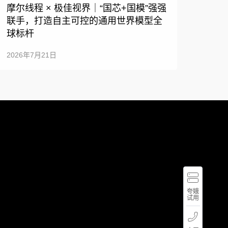
摩尔线程 × 极佳视界｜“国芯+国模”强强
联手，打造自主可控的通用世界模型全
球标杆
2026年7月21日
体
验
夸
娥
夸娥
智
400-
试用
算
667-
集
5666
群
周一