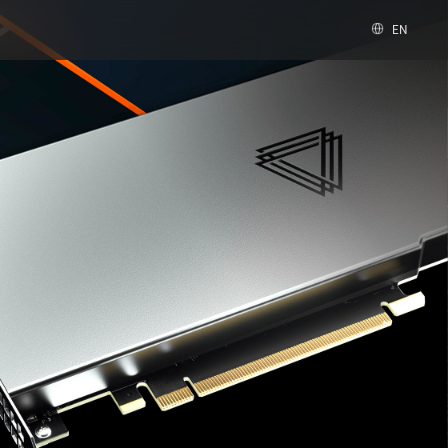
EN
速卡
数字办公
图形与多媒体
科学计算
vGPU
MTT S30 / S10
PES 控制中心
科学计算套件
套件
MTVerse XR
Smart Media Engine
全部解决方案
查看全部产品