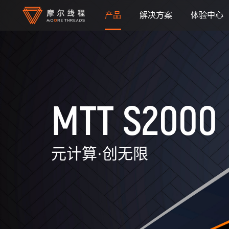
产品
解决方案
体验中心
融合智算中心
人工智能
系统与设备
云与数据中心
MTT S2000
全功能 GPU / 显卡
高性能渲染
软件
视频加速
元计算·创无限
应用与模型