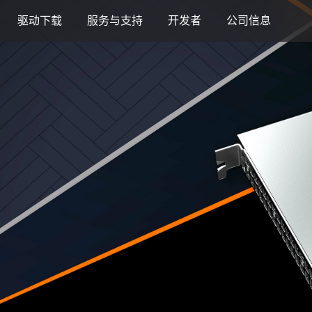
驱动下载
服务与支持
开发者
公司信息
融合智算中心
服务器
智算中心
基础软件
应用
人工智能
云与数据中心
高性能渲染
视频加速
算力本与台式机
游戏显卡
人工智能
模型
AI 模组
专业视觉加
云原生
MTT KUAE
MTT SGX5000
MTT S5000
驱动程序
摩笔马良
融合智算中心
云电脑
数字孪生与 GIS
广播与专业音视频
MTT AIBOOK
MTT S80
AI 训练套件
AI 语音
MTT E300
MTT X300
GPU 虚拟化 / 
MTT S4000
MUSA SDK
DigitalME 数字人
工业设计与制造
视频会议
MTT AICUBE
MTT S70
AI 推理套件
MTT S50
KUAE 云原生
MTT S3000
Moore Perf System
AI Reality
智娱摩方
MTT S2000
MUSA Deploy
AI 推理
MUSACODE