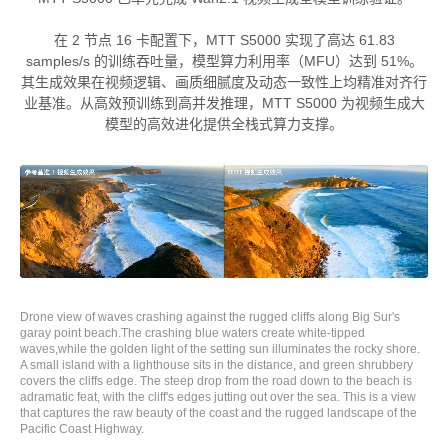
在 2 节点 16 卡配置下，MTT S5000 实现了高达 61.83
samples/s 的训练吞吐量，模型算力利用率（MFU）达到 51%。
其生成效果在视频逻辑、画质细腻度及动态一致性上均精准对齐行
业基准。从高效预训练到高并发推理，MTT S5000 为视频生成大
模型的高效进化提供全栈式算力支撑。
Drone view of waves crashing against the rugged cliffs along Big Sur's
garay point beach.The crashing blue waters create white-tipped
waves,while the golden light of the setting sun illuminates the rocky shore.
A small island with a lighthouse sits in the distance, and green shrubbery
covers the cliffs edge. The steep drop from the road down to the beach is
adramatic feat, with the cliff's edges jutting out over the sea. This is a view
that captures the raw beauty of the coast and the rugged landscape of the
Pacific Coast Highway.