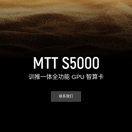
MUSACODE
MTT S80
MTT E300
AI 语音
MTT S70
AI 训练套件
AI 推理套件
MTT X300
MTT S50
MTT S5000
GPU 虚拟化 / vGPU
KUAE 云原生套件
训推一体全功能 GPU 智算卡
MTT S30 / S10
联系我们
PES 控制中心
MTVerse XR
Smart Media Engine