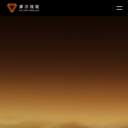
MTT KUAE
融合智算中心
MTT SGX5000
DigitalME 数字人
云电脑
MTT S5000
AI Reality
MTT S4000
AI 推理
MTT AIBOOK
数字孪生与 GIS
驱动程序
MTT S3000
MTT AICUBE
工业设计与制造
MUSA SDK
MTT S2000
广播与专业音视频
智娱摩方
摩笔马良
Moore Perf System
视频会议
MUSA Deploy