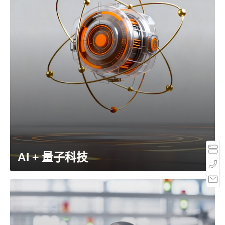
体
验
夸
400-
娥
667-
智
5666
算
AI + 量子科技
周一
至周
集
MT-
日，
群
Service@mthreads.com
9:00-
21:00