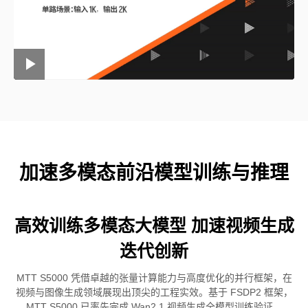
Loaded
:
Progress
:
Mute
1x
Current
0:00
/
Duration
0:20
Play
Playback
Fullscre
Play
Rate
0%
0%
Time
Video
加速多模态前沿模型训练与推理
高效训练多模态大模型 加速视频生成
迭代创新
MTT S5000 凭借卓越的张量计算能力与高度优化的并行框架，在
视频与图像生成领域展现出顶尖的工程实效。基于 FSDP2 框架，
MTT S5000 已率先完成 Wan2.1 视频生成全模型训练验证。