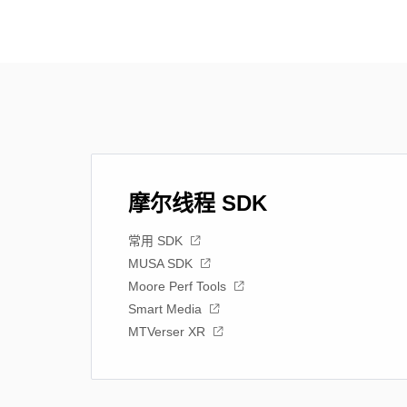
摩尔线程 SDK
常用 SDK
MUSA SDK
Moore Perf Tools
Smart Media
MTVerser XR