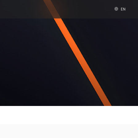
EN
速卡
数字办公
图形与多媒体
科学计算
vGPU
MTT S30 / S10
PES 控制中心
科学计算套件
套件
MTVerse XR
Smart Media Engine
全部解决方案
查看全部产品