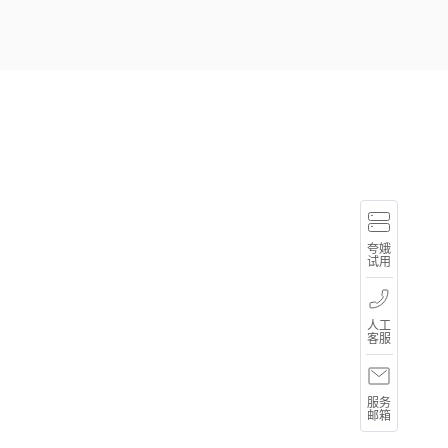
体
验
夸
娥
夸娥
智
400-
试用
算
667-
集
5666
群
周一
人工
至周
客服
日，
9:00-
MT-
21:00
Service@mthreads.com
服务
邮箱