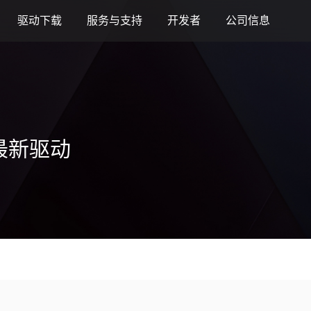
驱动下载
服务与支持
开发者
公司信息
融合智算中心
服务器
智算中心
基础软件
应用
人工智能
云与数据中心
高性能渲染
视频加速
算力本与台式机
游戏显卡
人工智能
模型
AI 模组
专业视觉加
云原生
MTT KUAE
MTT SGX5000
MTT S5000
驱动程序
摩笔马良
融合智算中心
云电脑
数字孪生与 GIS
广播与专业音视频
MTT AIBOOK
MTT S80
AI 训练套件
AI 语音
MTT E300
MTT X300
GPU 虚拟化 / 
MTT S4000
MUSA SDK
DigitalME 数字人
工业设计与制造
视频会议
MTT AICUBE
MTT S70
AI 推理套件
MTT S50
KUAE 云原生
MTT S3000
Moore Perf System
AI Reality
智娱摩方
最新驱动
MTT S2000
MUSA Deploy
AI 推理
MUSACODE