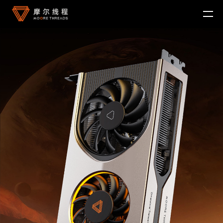
MTT KUAE
融合智算中心
MTT SGX5000
DigitalME 数字人
云电脑
MTT S5000
AI Reality
MTT S4000
AI 推理
MTT AIBOOK
数字孪生与 GIS
驱动程序
MTT S3000
MTT AICUBE
工业设计与制造
MUSA SDK
MTT S2000
广播与专业音视频
智娱摩方
摩笔马良
Moore Perf System
视频会议
MUSA Deploy