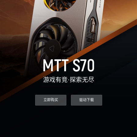
MUSACODE
MTT S80
MTT E300
AI 语音
MTT S70
AI 训练套件
AI 推理套件
MTT X300
MTT S50
MTT S70
GPU 虚拟化 / vGPU
KUAE 云原生套件
游戏有竞·探索无尽
MTT S30 / S10
立即购买
驱动下载
PES 控制中心
MTVerse XR
Smart Media Engine