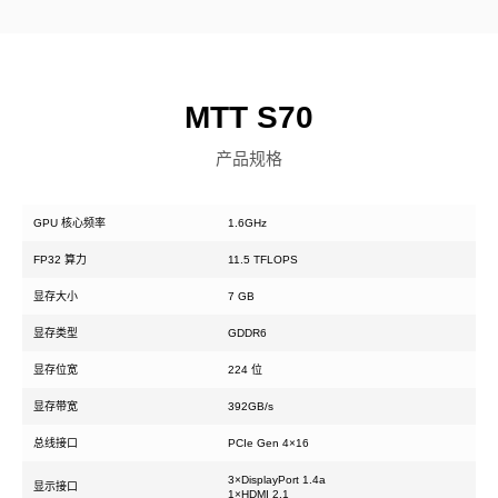
MTT S70
产品规格
GPU 核心频率
1.6GHz
FP32 算力
11.5 TFLOPS
显存大小
7 GB
显存类型
GDDR6
显存位宽
224 位
显存带宽
392GB/s
总线接口
PCIe Gen 4×16
3×DisplayPort 1.4a
显示接口
1×HDMI 2.1