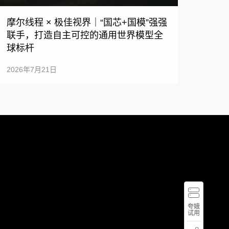
摩尔线程 × 极佳视界｜“国芯+国模”强强
联手，打造自主可控的通用世界模型全
球标杆
2026年7月21日
体
验
夸
娥
夸娥
智
400-
试用
算
667-