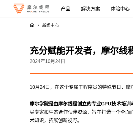
产品
解决方案
体验中心
融合智算中心
人工智能
新闻中心
系统与设备
云与数据中心
充分赋能开发者，摩尔线
全功能 GPU / 显卡
高性能渲染
2024年10月24日
软件
视频加速
10月24日，在这个专属于程序员的特殊节日，
应用与模型
摩尔学院是由摩尔线程创立的专业GPU技术培训
尖专家和生态合作伙伴资源，旨在打造一个全面
术知识，拓展创新视野。