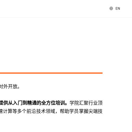
EN
速卡
数字办公
图形与多媒体
科学计算
vGPU
MTT S30 / S10
PES 控制中心
科学计算套件
套件
MTVerse XR
Smart Media Engine
全部解决方案
对外开放。
查看全部产品
，提供从入门到精通的全方位培训。
学院汇聚行业顶
速计算等多个前沿技术领域，帮助学员掌握尖端技