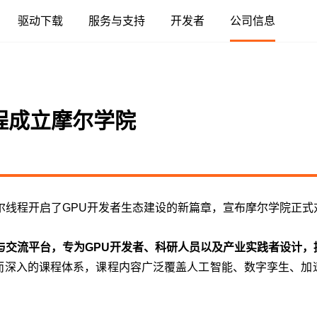
驱动下载
服务与支持
开发者
公司信息
融合智算中心
服务器
智算中心
基础软件
应用
人工智能
云与数据中心
高性能渲染
视频加速
算力本与台式机
游戏显卡
人工智能
模型
AI 模组
专业视觉加
云原生
MTT KUAE
MTT SGX5000
MTT S5000
驱动程序
摩笔马良
融合智算中心
云电脑
数字孪生与 GIS
广播与专业音视频
MTT AIBOOK
MTT S80
AI 训练套件
AI 语音
MTT E300
MTT X300
GPU 虚拟化 / 
程成立摩尔学院
MTT S4000
MUSA SDK
DigitalME 数字人
工业设计与制造
视频会议
MTT AICUBE
MTT S70
AI 推理套件
MTT S50
KUAE 云原生
MTT S3000
Moore Perf System
AI Reality
智娱摩方
MTT S2000
MUSA Deploy
AI 推理
MUSACODE
摩尔线程开启了GPU开发者生态建设的新篇章，宣布摩尔学院正式
与交流平台，专为GPU开发者、科研人员以及产业实践者设计
而深入的课程体系，课程内容广泛覆盖人工智能、数字孪生、加