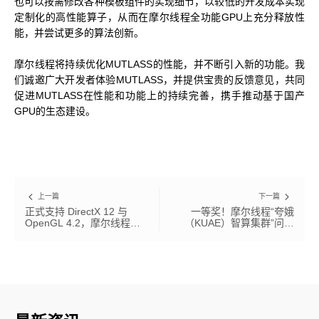
也可以按需修改各种模板组件的实现细节，以较低的开发成本实现
定制化的高性能算子，从而在摩尔线程全功能GPU上充分释放性
科学计算套件
能，并尝试更多的算法创新。
摩尔线程将持续优化MUTLASS的性能，并不断引入新的功能。我
们诚邀广大开发者体验MUTLASS，并提供宝贵的反馈意见，共同
促进MUTLASS在性能和功能上的持续完善，携手推动基于国产
GPU的生态建设。
上一篇
下一篇
正式支持 DirectX 12 与
一等奖！摩尔线程“夸娥
OpenGL 4.2，摩尔线程发
（KUAE）智算集群”问鼎
布驱动程序 v280.90
2024 海高赛