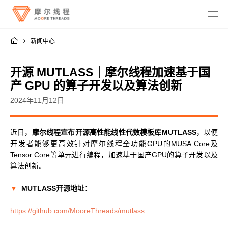
新闻中心
开源 MUTLASS｜摩尔线程加速基于国
产 GPU 的算子开发以及算法创新
2024年11月12日
MTT KUAE
近日，
摩尔线程宣布开源高性能线性代数模板库MUTLASS
，以便
融合智算中心
MTT SGX5000
开发者能够更高效针对摩尔线程全功能GPU的MUSA Core及
DigitalME 数字人
Tensor Core等单元进行编程，加速基于国产GPU的算子开发以及
云电脑
MTT S5000
AI Reality
算法创新。
MTT S4000
AI 推理
MTT AIBOOK
数字孪生与 GIS
驱动程序
MTT S3000
▼
MUTLASS开源地址：
MTT AICUBE
工业设计与制造
MUSA SDK
MTT S2000
广播与专业音视频
智娱摩方
摩笔马良
https://github.com/MooreThreads/mutlass
Moore Perf System
视频会议
MUSA Deploy