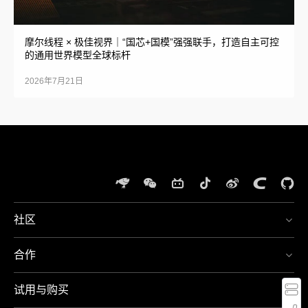
摩尔线程 × 极佳视界｜“国芯+国模”强强联手，打造自主可控
的通用世界模型全球标杆
2026年7月21日
社区
体
验
合作
夸
400-
娥
667-
智
5666
试用与购买
算
周一
至周