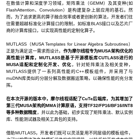
在数值计算和深度学习领域，矩阵乘法（GEMM）及其变种(如
MUSACODE
FlashAttention、Convolution）是构建复杂上层应用的基石。然
MTT S80
MTT E300
AI 语音
而，为了追求更高的算子融合效率或者更创新的算法，开发者们往
MTT S70
往需要超越标准化计算接口的限制，如标准BLAS接口以及芯片厂
商的计算库接口，以实现高性能的定制化算子。
AI 训练套件
AI 推理套件
MUTLASS（MUSA Templates for Linear Algebra Subroutines）
MTT X300
正是为满足这一需求而设计。
作为摩尔线程专为MUSA架构优化的
MTT S50
高性能计算库，MUTLASS是基于开源模板库CUTLASS进行的
MUSA适配和定制化开发、优化
，针对矩阵乘法及相关变种，
GPU 虚拟化 / vGPU
MUTLASS提供了一系列高性能的C++模板组件，并采用了与
muDNN库类似的分层分解及数据搬运策略，以确保性能的充分发
KUAE 云原生套件
MTT S30 / S10
挥。
在本次开源的版本中，摩尔线程适配了CuTe后端库，为其增加了
第三代MUSA架构的MMA计算原语，支持TF32/FP16/BF16/INT8
PES 控制中心
等多种数据精度
，并以此为基础，初步实现了矩阵乘法、默认实例
MTVerse XR
库、性能测试器及相关工具包的支持。
Smart Media Engine
借助MUTLASS，开发者们既可以灵活复用不同层级的模板组件，