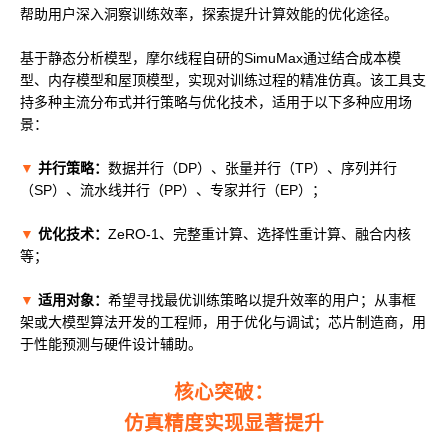
帮助用户深入洞察训练效率，探索提升计算效能的优化途径。
MUSACODE
MTT S80
MTT E300
AI 语音
基于静态分析模型，摩尔线程自研的SimuMax通过结合成本模
MTT S70
型、内存模型和屋顶模型，实现对训练过程的精准仿真。该工具支
持多种主流分布式并行策略与优化技术，适用于以下多种应用场
AI 训练套件
景：
AI 推理套件
MTT X300
▼
并行策略：
数据并行（DP）、张量并行（TP）、序列并行
MTT S50
（SP）、流水线并行（PP）、专家并行（EP）；
GPU 虚拟化 / vGPU
▼
优化技术：
ZeRO-1、完整重计算、选择性重计算、融合内核
KUAE 云原生套件
等；
MTT S30 / S10
▼
适用对象：
希望寻找最优训练策略以提升效率的用户；从事框
架或大模型算法开发的工程师，用于优化与调试；芯片制造商，用
PES 控制中心
于性能预测与硬件设计辅助。
MTVerse XR
核心突破：
Smart Media Engine
仿真精度实现显著提升