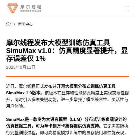
新闻中心
摩尔线程发布大模型训练仿真工具
SimuMax v1.0：仿真精度显著提升，显
存误差仅 1%
MTT KUAE
2025年9月11日
融合智算中心
MTT SGX5000
近日，摩尔线程正式发布并开源
大模型分布式训练仿真工具
DigitalME 数字人
SimuMax 1.0版本
。该版本在显存和性能仿真精度上实现突破性提
云电脑
MTT S5000
AI Reality
升，同时引入多项关键功能，进一步增强了模型兼容性、灵活性与
MTT S4000
AI 推理
用户体验。
MTT AIBOOK
数字孪生与 GIS
驱动程序
MTT S3000
MTT AICUBE
工业设计与制造
MUSA SDK
MTT S2000
SimuMax是一款专为大语言模型（LLM）分布式训练负载设计的
广播与专业音视频
智娱摩方
摩笔马良
Moore Perf System
仿真模拟工具，可为单卡到万卡集群提供仿真支持。
它无需实际执
视频会议
行完整训练过程，即可高精度模拟训练中的显存使用和性能表现，
MUSA Deploy