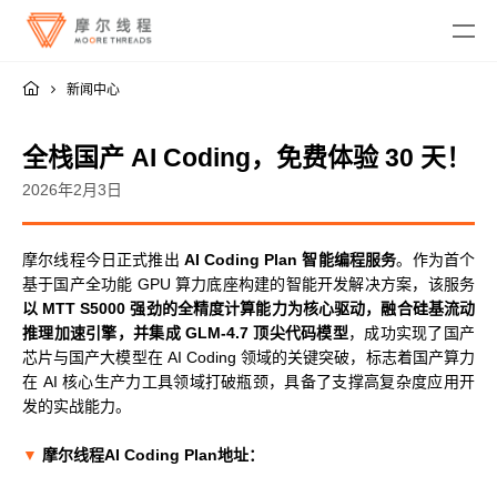
新闻中心
全栈国产 AI Coding，免费体验 30 天！
2026年2月3日
MTT KUAE
摩尔线程今日正式推出
AI Coding Plan 智能编程服务
。作为首个
基于国产全功能 GPU 算力底座构建的智能开发解决方案，该服务
融合智算中心
MTT SGX5000
以 MTT S5000 强劲的全精度计算能力为核心驱动，融合硅基流动
DigitalME 数字人
推理加速引擎，并集成 GLM-4.7 顶尖代码模型
，成功实现了国产
云电脑
MTT S5000
AI Reality
芯片与国产大模型在 AI Coding 领域的关键突破，标志着国产算力
MTT S4000
AI 推理
在 AI 核心生产力工具领域打破瓶颈，具备了支撑高复杂度应用开
MTT AIBOOK
数字孪生与 GIS
驱动程序
发的实战能力。
MTT S3000
MTT AICUBE
工业设计与制造
MUSA SDK
MTT S2000
广播与专业音视频
智娱摩方
▼
摩尔线程AI Coding Plan地址：
摩笔马良
Moore Perf System
视频会议
MUSA Deploy