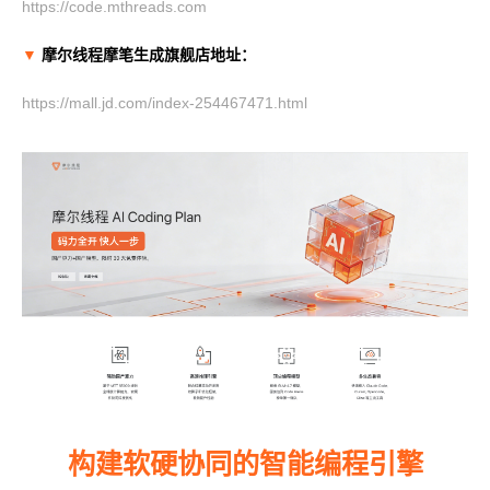
https://code.mthreads.com
MUSACODE
MTT S80
▼
摩尔线程摩笔生成旗舰店地址：
MTT E300
AI 语音
MTT S70
https://mall.jd.com/index-254467471.html
AI 训练套件
AI 推理套件
MTT X300
MTT S50
GPU 虚拟化 / vGPU
KUAE 云原生套件
MTT S30 / S10
PES 控制中心
MTVerse XR
Smart Media Engine
构建软硬协同的智能编程引擎