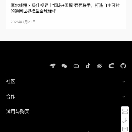
摩尔线程 × 极佳视界｜“国芯+国模”强强联手，打造自主可控
的通用世界模型全球标杆
2026年7月21日
社区
体
验
合作
夸
400-
娥
667-
智
5666
试用与购买
算
周一
至周
集
MT-
日，
群
Service@mthreads.com
9:00-