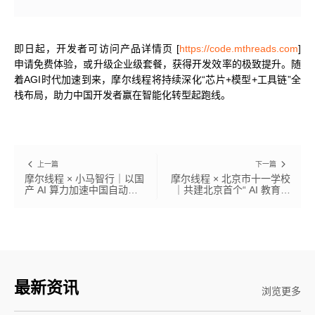
即日起，开发者可访问产品详情页 [
https://code.mthreads.com
]
申请免费体验，或升级企业级套餐，获得开发效率的极致提升。随
着AGI时代加速到来，摩尔线程将持续深化“芯片+模型+工具链”全
栈布局，助力中国开发者赢在智能化转型起跑线。
上一篇
下一篇
摩尔线程 × 小马智行｜以国
摩尔线程 × 北京市十一学校
产 AI 算力加速中国自动驾
｜共建北京首个“ AI 教育实
驶规模化落地
训基地”！
最新资讯
浏览更多