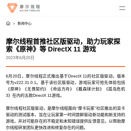
新闻中心
摩尔线程首推社区版驱动，助力玩家探
索《原神》等 DirectX 11 游戏
2023年6月20日
MTT KUAE
6月20日，摩尔线程正式推出基于DirectX 11的社区版驱动，版本
融合智算中心
MTT SGX5000
号为v222.31.0.1。基于该社区版驱动，游戏玩家可抢先体验包括
DigitalME 数字人
《原神》《无畏契约》《命运方舟》《戴森球计划》《孤岛危机
云电脑
MTT S5000
AI Reality
3》在内的五款DirectX 11游戏。
MTT S4000
AI 推理
MTT AIBOOK
数字孪生与 GIS
驱动程序
MTT S3000
摩尔线程社区版驱动，是摩尔线程面向“摩卡玩家”社区推出的显卡
MTT AICUBE
工业设计与制造
MUSA SDK
驱动的测试版本，旨在让玩家第一时间尝鲜驱动新功能和新支持的
MTT S2000
广播与专业音视频
智娱摩方
摩笔马良
游戏，并对可能存在的不稳定和未知错误提供反馈意见，以帮助摩
Moore Perf System
视频会议
尔线程研发团队更快改进和修复存在的问题。
MUSA Deploy