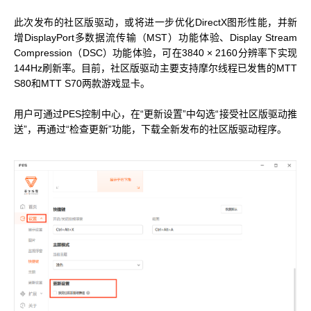
MUSACODE
此次发布的社区版驱动，或将进一步优化DirectX图形性能，并新
MTT S80
MTT E300
AI 语音
增DisplayPort多数据流传输（MST）功能体验、Display Stream
MTT S70
Compression（DSC）功能体验，可在3840 × 2160分辨率下实现
144Hz刷新率。目前，社区版驱动主要支持摩尔线程已发售的MTT
AI 训练套件
S80和MTT S70两款游戏显卡。
AI 推理套件
MTT X300
用户可通过PES控制中心，在“更新设置”中勾选“接受社区版驱动推
MTT S50
送”，再通过“检查更新”功能，下载全新发布的社区版驱动程序。
GPU 虚拟化 / vGPU
KUAE 云原生套件
MTT S30 / S10
PES 控制中心
MTVerse XR
Smart Media Engine