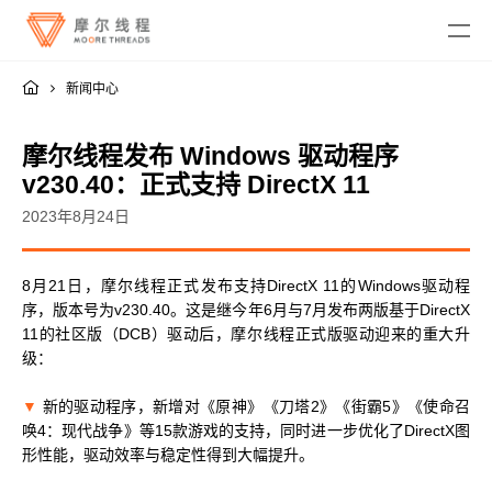
新闻中心
摩尔线程发布 Windows 驱动程序
v230.40：正式支持 DirectX 11
2023年8月24日
MTT KUAE
8月21日，摩尔线程正式发布支持DirectX 11的Windows驱动程
融合智算中心
MTT SGX5000
序，版本号为v230.40。这是继今年6月与7月发布两版基于DirectX
DigitalME 数字人
11的社区版（DCB）驱动后，摩尔线程正式版驱动迎来的重大升
云电脑
MTT S5000
AI Reality
级：
MTT S4000
AI 推理
MTT AIBOOK
数字孪生与 GIS
驱动程序
MTT S3000
▼
新的驱动程序，新增对《原神》《刀塔2》《街霸5》《使命召
MTT AICUBE
工业设计与制造
MUSA SDK
唤4：现代战争》等15款游戏的支持，同时进一步优化了DirectX图
MTT S2000
广播与专业音视频
智娱摩方
摩笔马良
形性能，驱动效率与稳定性得到大幅提升。
Moore Perf System
视频会议
MUSA Deploy