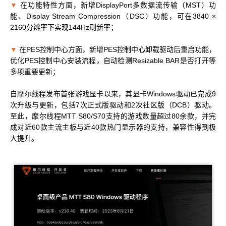
▼
在功能特性方面，新增DisplayPort多数据流传输（MST）功
MUSACODE
能、Display Stream Compression（DSC）功能，可在3840 ×
MTT S80
MTT E300
AI 语音
2160分辨率下实现144Hz刷新率；
MTT S70
▼
在PES控制中心方面，新增PES控制中心卸载驱动后重启功能，
AI 训练套件
优化PES控制中心安装流程，自动检测Resizable BAR是否打开等
AI 推理套件
多项重要更新；
MTT X300
MTT S50
自摩尔线程发布首张游戏显卡以来，其显卡Windows驱动已完成9
次升级与更新，包括7次正式版驱动和2次社区版（DCB）驱动。
GPU 虚拟化 / vGPU
至此，摩尔线程MTT S80/S70支持的游戏数量超过80余款，并完
成对近60款主流主板与近40款热门显示器的支持，兼容性得到极
KUAE 云原生套件
MTT S30 / S10
大提升。
PES 控制中心
MTVerse XR
Smart Media Engine