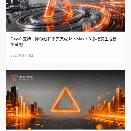
Day-0 支持｜摩尔线程率先完成 MiniMax H3 多模态生成模
型适配
2026年8月3日