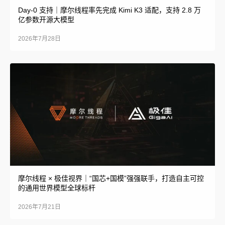
Day-0 支持｜摩尔线程率先完成 Kimi K3 适配，支持 2.8 万
亿参数开源大模型
2026年7月28日
摩尔线程 × 极佳视界｜“国芯+国模”强强联手，打造自主可控
的通用世界模型全球标杆
2026年7月21日