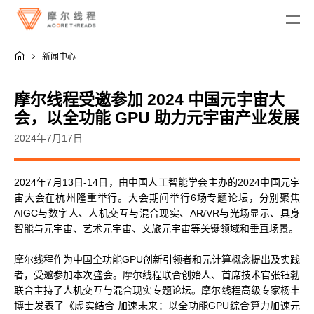
新闻中心
摩尔线程受邀参加 2024 中国元宇宙大
会，以全功能 GPU 助力元宇宙产业发展
2024年7月17日
MTT KUAE
2024年7月13日-14日，由中国人工智能学会主办的2024中国元宇
融合智算中心
MTT SGX5000
宙大会在杭州隆重举行。大会期间举行6场专题论坛，分别聚焦
DigitalME 数字人
AIGC与数字人、人机交互与混合现实、AR/VR与光场显示、具身
云电脑
MTT S5000
AI Reality
智能与元宇宙、艺术元宇宙、文旅元宇宙等关键领域和垂直场景。
MTT S4000
AI 推理
MTT AIBOOK
数字孪生与 GIS
驱动程序
MTT S3000
摩尔线程作为中国全功能GPU创新引领者和元计算概念提出及实践
MTT AICUBE
工业设计与制造
MUSA SDK
者，受邀参加本次盛会。摩尔线程联合创始人、首席技术官张钰勃
MTT S2000
广播与专业音视频
智娱摩方
摩笔马良
联合主持了人机交互与混合现实专题论坛。摩尔线程高级专家杨丰
Moore Perf System
视频会议
博士发表了《虚实结合 加速未来：以全功能GPU综合算力加速元
MUSA Deploy