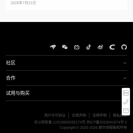
2026年7月21日
社区
体
验
合作
夸
400-
娥
667-
智
5666
试用与购买
算
周一
至周
集
MT-
日，
群
Service@mthreads.com
9:00-
21:00
用户许可协议
合规声明
法律声明
隐私政策
京公网安备 11010802035174号
京ICP备2020041674号-2
Copyright © 2020-2026 摩尔线程版权所有