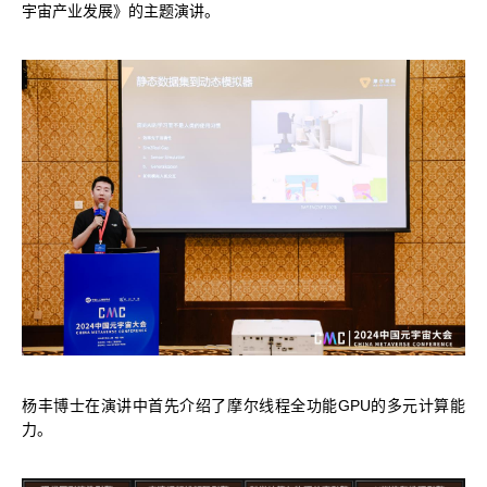
宇宙产业发展》的主题演讲。
MUSACODE
MTT S80
MTT E300
AI 语音
MTT S70
AI 训练套件
AI 推理套件
MTT X300
MTT S50
GPU 虚拟化 / vGPU
KUAE 云原生套件
MTT S30 / S10
PES 控制中心
MTVerse XR
杨丰博士在演讲中首先介绍了摩尔线程全功能GPU的多元计算能
力。
Smart Media Engine