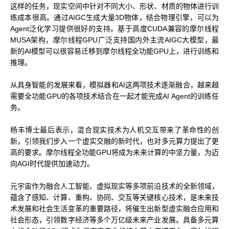
这样的任务，现实空间中针对不同大小、形状、材质的物体进行训
练成本很高。通过AIGC生成大量3D物体，结合物理引擎，可以为
Agent泛化学习提供很好的支持。基于高度CUDA兼容的摩尔线程
MUSA架构，摩尔线程GPU广泛支持国内外主流AIGC大模型，最
新的AI模型可以很容易迁移到摩尔线程全功能GPU上，进行训练和
推理。
从具身智能的发展来看，模拟器和AI这两项技术逐渐融合，越来越
需要全功能GPU的各项技术结合在一起才能完成AI Agent的训练任
务。
杨丰博士最后表示，混合现实技术为人机交互带来了革命性的创
新，引领我们步入一个虚实交融的新时代，也对多元算力提出了更
高的要求。摩尔线程全功能GPU将成为未来计算的中坚力量，为迈
向AGI时代提供加速动力。
元宇宙作为融合人工智能、虚拟现实等多项前沿技术的全新领域，
蕴含了感知、计算、重构、协同、交互等关键核心技术，是未来技
术发展和社会生活变革的重要路径，将催生出新型虚实融合应用和
社会形态，引领数字经济等多个万亿级未来产业发展。具备多元算