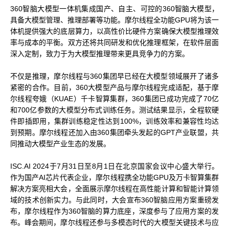
360智脑大模型一体机集成国产、自主、可控的360智脑大模型，
科学计算套件
具备大模型管理、推理部署等功能。摩尔线程全功能GPU将为该一
体机提供强大的底层算力，以高性价比硬件方案确保大模型推理效
率与成本的平衡。双方还将共同研发和优化推理框架，在软件层面
深入定制，致力于为大模型推理带来更具竞争力的方案。
不仅是推理，摩尔线程与360集团早已经在大模型领域展开了诸多
紧密的合作。目前，360大模型产品与摩尔线程完成适配，基于摩
尔线程夸娥（KUAE）千卡智算集群，360集团已成功完成了70亿
和700亿参数的大模型分布式训练任务。测试结果显示，全程软硬
件即插即用，集群训练稳定性达到100%，训练效率和兼容性均达
到预期。摩尔线程还加入由360集团牵头发起的GPT产业联盟，共
同推动大模型产业生态的发展。
ISC.AI 2024于7月31日至8月1日在北京国家会议中心盛大举行。
作为国产AI芯片代表企业，摩尔线程携全功能GPU及万卡智算集群
解决方案亮相大会，全面展示摩尔线程在高性能计算和智能计算领
域的技术创新实力。与此同时，大会宣布360智脑应用方案重磅发
布，摩尔线程作为360智脑的算力底座，深度参与了应用方案的发
布。峰会期间，摩尔线程还参与多模态时代的大模型关键技术与应