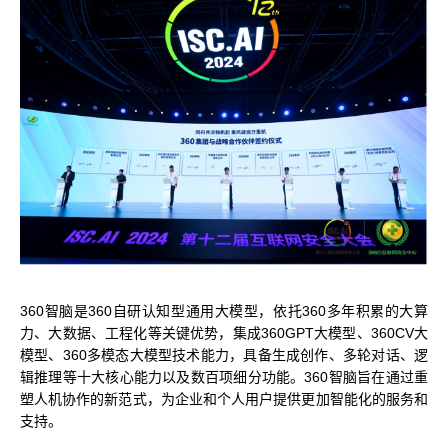
MUSACODE
MTT S80
MTT E300
AI 语音
MTT S70
AI 训练套件
AI 推理套件
MTT X300
MTT S50
GPU 虚拟化 / vGPU
KUAE 云原生套件
MTT S30 / S10
360智脑是360自研认知型通用大模型，依托360多年积累的大算
力、大数据、工程化等关键优势，集成360GPT大模型、360CV大
PES 控制中心
模型、360多模态大模型技术能力，具备生成创作、多轮对话、逻
MTVerse XR
辑推理等十大核心能力以及数百项细分功能。360智脑旨在通过重
Smart Media Engine
塑人机协作的新范式，为企业和个人用户提供更加智能化的服务和
支持。