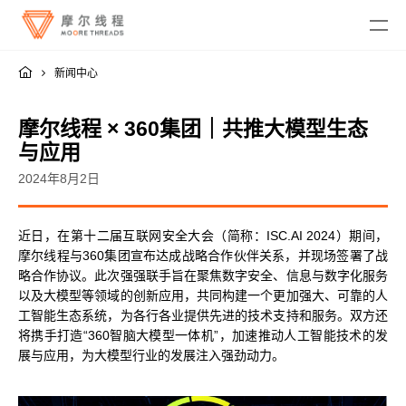
新闻中心
摩尔线程 × 360集团｜共推大模型生态
与应用
2024年8月2日
MTT KUAE
近日，在第十二届互联网安全大会（简称：ISC.AI 2024）期间，
融合智算中心
MTT SGX5000
摩尔线程与360集团宣布达成战略合作伙伴关系，并现场签署了战
DigitalME 数字人
略合作协议。此次强强联手旨在聚焦数字安全、信息与数字化服务
云电脑
MTT S5000
AI Reality
以及大模型等领域的创新应用，共同构建一个更加强大、可靠的人
MTT S4000
AI 推理
工智能生态系统，为各行各业提供先进的技术支持和服务。双方还
MTT AIBOOK
数字孪生与 GIS
驱动程序
MTT S3000
将携手打造“360智脑大模型一体机”，加速推动人工智能技术的发
MTT AICUBE
工业设计与制造
MUSA SDK
展与应用，为大模型行业的发展注入强劲动力。
MTT S2000
广播与专业音视频
智娱摩方
摩笔马良
Moore Perf System
视频会议
MUSA Deploy