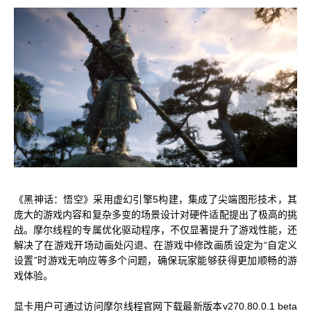
MUSACODE
MTT S80
MTT E300
AI 语音
MTT S70
AI 训练套件
AI 推理套件
MTT X300
MTT S50
GPU 虚拟化 / vGPU
KUAE 云原生套件
MTT S30 / S10
《黑神话：悟空》采用虚幻引擎5构建，集成了尖端图形技术，其
庞大的游戏内容和复杂多变的场景设计对硬件适配提出了极高的挑
战。摩尔线程的专属优化驱动程序，不仅显著提升了游戏性能，还
PES 控制中心
解决了在游戏开场动画处闪退、在游戏中修改画质设定为“自定义
MTVerse XR
设置”时游戏无响应等多个问题，确保玩家能够获得更加顺畅的游
Smart Media Engine
戏体验。
显卡用户可通过访问摩尔线程官网下载最新版本v270.80.0.1 beta