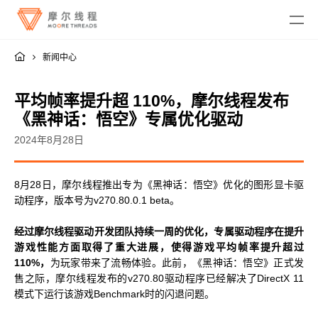
新闻中心
平均帧率提升超 110%，摩尔线程发布
《黑神话：悟空》专属优化驱动
2024年8月28日
MTT KUAE
8月28日，摩尔线程推出专为《黑神话：悟空》优化的图形显卡驱
融合智算中心
MTT SGX5000
动程序，版本号为v270.80.0.1 beta。
DigitalME 数字人
云电脑
MTT S5000
AI Reality
经过摩尔线程驱动开发团队持续一周的优化，专属驱动程序在提升
MTT S4000
AI 推理
游戏性能方面取得了重大进展，使得游戏平均帧率提升超过
MTT AIBOOK
数字孪生与 GIS
驱动程序
MTT S3000
110%，
为玩家带来了流畅体验。此前，《黑神话：悟空》正式发
MTT AICUBE
工业设计与制造
MUSA SDK
售之际，摩尔线程发布的v270.80驱动程序已经解决了DirectX 11
MTT S2000
广播与专业音视频
智娱摩方
摩笔马良
模式下运行该游戏Benchmark时的闪退问题。
Moore Perf System
视频会议
MUSA Deploy