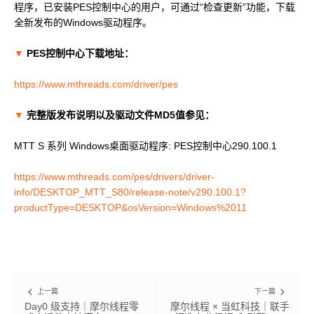
程序，已安装PES控制中心的用户，可通过“检查更新”功能，下载
MUSACODE
全新发布的Windows驱动程序。
MTT S80
MTT E300
AI 语音
MTT S70
▼
PES控制中心下载地址：
AI 训练套件
https://www.mthreads.com/driver/pes
AI 推理套件
MTT X300
▼
完整版发布说明以及驱动文件MD5值参见：
MTT S50
MTT S 系列 Windows桌面驱动程序: PES控制中心290.100.1
GPU 虚拟化 / vGPU
https://www.mthreads.com/pes/drivers/driver-
KUAE 云原生套件
MTT S30 / S10
info/DESKTOP_MTT_S80/release-note/v290.100.1?
productType=DESKTOP&osVersion=Windows%2011
PES 控制中心
MTVerse XR
Smart Media Engine
上一篇
下一篇
Day0 级支持｜摩尔线程零
摩尔线程 × 当虹科技｜联手