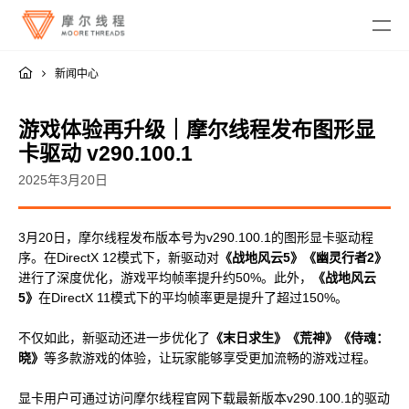
新闻中心
游戏体验再升级｜摩尔线程发布图形显
卡驱动 v290.100.1
2025年3月20日
MTT KUAE
3月20日，摩尔线程发布版本号为v290.100.1的图形显卡驱动程
融合智算中心
MTT SGX5000
序。在DirectX 12模式下，新驱动对
《战地风云5》《幽灵行者2》
DigitalME 数字人
进行了深度优化，游戏平均帧率提升约50%。此外，
《战地风云
云电脑
MTT S5000
AI Reality
5》
在DirectX 11模式下的平均帧率更是提升了超过150%。
MTT S4000
AI 推理
MTT AIBOOK
数字孪生与 GIS
驱动程序
MTT S3000
不仅如此，新驱动还进一步优化了
《末日求生》《荒神》《侍魂：
MTT AICUBE
工业设计与制造
MUSA SDK
晓》
等多款游戏的体验，让玩家能够享受更加流畅的游戏过程。
MTT S2000
广播与专业音视频
智娱摩方
摩笔马良
Moore Perf System
视频会议
显卡用户可通过访问摩尔线程官网下载最新版本v290.100.1的驱动
MUSA Deploy