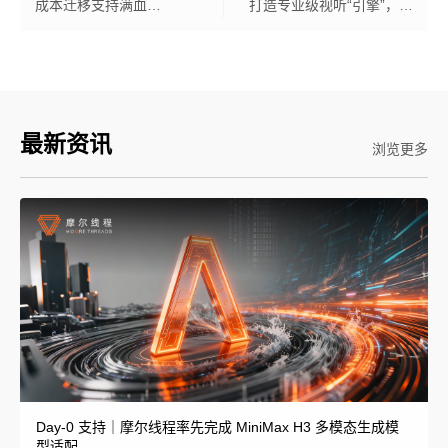
成本迁移支持满血
打造专业级视听“引擎”，成
Deepseek-V3-0324
功落地超高清 GPU 算力场
景
科学计算套件
最新资讯
浏览更多
Day-0 支持｜摩尔线程率先完成 MiniMax H3 多模态生成模
型适配