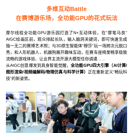
多维互动Battle
在赛博游乐场，全功能GPU的花式玩法
摩尔线程全功能GPU游乐园打造了N+互动体验，在“摩笔马良”
AIGC绘画区前，观众排起长队，输入脑洞关键词，即可快速生成
独一无二的赛博艺术照；与3D原生智能体“穆莎”玩一场跨次元脱口
秀，和人形机器人、机器狗展开趣味互动，在赛车座椅里畅享极致
流畅的游戏体验、让业界主流开源大模型任你调遣……
从AIGC创意爆发到具身智能觉醒，
全功能GPU四大引擎（AI计算/
图形渲染/视频编解码/物理仿真与科学计算）
正在重新定义“畅玩科
技”的新姿势。