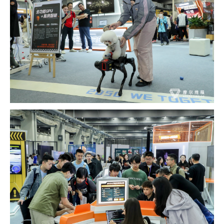
MUSACODE
MTT S80
MTT E300
AI 语音
MTT S70
AI 训练套件
AI 推理套件
MTT X300
MTT S50
GPU 虚拟化 / vGPU
KUAE 云原生套件
MTT S30 / S10
PES 控制中心
MTVerse XR
Smart Media Engine