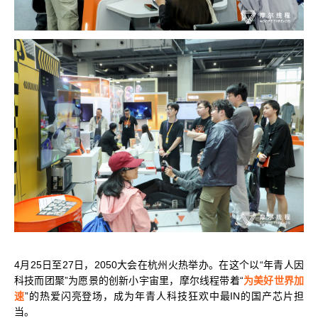
科学计算套件
4月25日至27日，2050大会在杭州火热举办。在这个以“年青人因
科技而团聚”为愿景的创新小宇宙里，摩尔线程带着“
为美好世界加
速
”的热爱闪亮登场，成为年青人科技狂欢中最IN的国产芯片担
当。