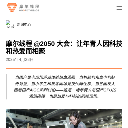
新闻中心
摩尔线程 @2050 大会：让年青人因科技
和热爱而相聚
2025年4月28日
MTT KUAE
融合智算中心
MTT SGX5000
当国产显卡现场游戏体验热血沸腾，当机器狗和真小狗好
DigitalME 数字人
奇对望，当小学生和极客同场竞技代码迁移，当各国友人
云电脑
MTT S5000
AI Reality
围着国产AIGC热烈讨论——这是一场年青人与国产GPU的
激情碰撞，也是热爱与科技的同频现场。
MTT S4000
AI 推理
MTT AIBOOK
数字孪生与 GIS
驱动程序
MTT S3000
MTT AICUBE
工业设计与制造
MUSA SDK
MTT S2000
广播与专业音视频
智娱摩方
摩笔马良
Moore Perf System
视频会议
MUSA Deploy