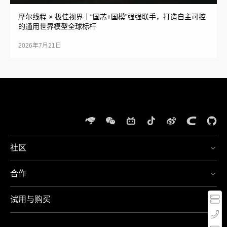
摩尔线程 × 极佳视界｜“国芯+国模”强强联手，打造自主可控
的通用世界模型全球标杆
2026年7月21日
社区
体
验
合作
夸
400-
娥
667-
智
5666
试用与购买
算
周一
至周
集
MT-
日，
群
Service@mthreads.com