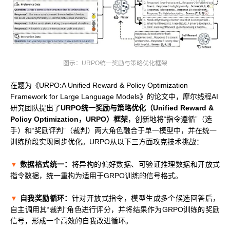
MUSACODE
MTT S80
MTT E300
AI 语音
MTT S70
AI 训练套件
图示：URPO统一奖励与策略优化框架
AI 推理套件
MTT X300
在题为《URPO:A Unified Reward & Policy Optimization
MTT S50
Framework for Large Language Models》的论文中，摩尔线程AI
研究团队提出了
URPO统一奖励与策略优化（Unified Reward &
GPU 虚拟化 / vGPU
Policy Optimization，URPO）框架
，创新地将“指令遵循”（选
KUAE 云原生套件
手）和“奖励评判”（裁判）两大角色融合于单一模型中，并在统一
MTT S30 / S10
训练阶段实现同步优化。URPO从以下三方面攻克技术挑战：
▼
数据格式统一：
将异构的偏好数据、可验证推理数据和开放式
指令数据，统一重构为适用于GRPO训练的信号格式。
PES 控制中心
MTVerse XR
▼
自我奖励循环：
针对开放式指令，模型生成多个候选回答后，
Smart Media Engine
自主调用其“裁判”角色进行评分，并将结果作为GRPO训练的奖励
信号，形成一个高效的自我改进循环。