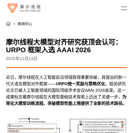
新闻中心
摩尔线程大模型对齐研究获顶会认可：
URPO 框架入选 AAAI 2026
2025年11月13日
MTT KUAE
近日，摩尔线程在人工智能前沿领域取得重要突破，其提出的新一
融合智算中心
MTT SGX5000
代大语言模型对齐框架——
URPO统一奖励与策略优化
，相关研究
DigitalME 数字人
论文已被人工智能领域的国际顶级学术会议AAAI 2026收录。这一
云电脑
MTT S5000
AI Reality
成果标志着摩尔线程在大模型基础技术探索上迈出了关键一步，
为
MTT S4000
AI 推理
简化大模型训练流程、突破模型性能上限提供了全新的技术路径。
MTT AIBOOK
数字孪生与 GIS
驱动程序
MTT S3000
MTT AICUBE
工业设计与制造
MUSA SDK
MTT S2000
广播与专业音视频
智娱摩方
摩笔马良
Moore Perf System
视频会议
MUSA Deploy