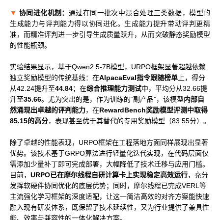
▼
协同进化机制：
通过在同一批次中混合处理三类数据，模型的
科学计算套件
生成能力与评判能力得以协同进化。生成能力提升带动评判更精
准，而精准评判进一步引导生成质量跃升，从而突破静态奖励模型
的性能瓶颈。
实验结果显示，基于Qwen2.5-7B模型，URPO框架显著超越依赖
独立奖励模型的传统基线：在
AlpacaEval指令跟随榜单
上，得分
从42.24提升至
44.84
；在
综合推理能力测试
中，平均分从32.66提
升至
35.66
。尤为突出的是，作为训练的“副产品”，该模型
内部自
然涌现出卓越的评判能力
，在
RewardBench奖励模型评测中取得
85.15的高分
，表现甚至优于其替代的专用奖励模型（83.55分）。
除了卓越的性能表现，URPO框架在工程落地方面同样展现出显著
优势。该技术基于GRPO算法进行轻量化迭代实现，在代码层面仅
需添加少量补丁即可完成部署，大幅降低了技术迁移与应用门槛。
目前，
URPO已在摩尔线程自研计算卡上实现稳定高效运行
，充分
发挥软硬件协同优化的底层优势；同时，摩尔线程已完成VERL等
主流强化学习框架的深度适配，让这一简洁高效的对齐方案能快速
融入现有研发体系，既保留了技术延续性，又为行业提供了兼具性
能、效率与兼容性的一体化解决方案。