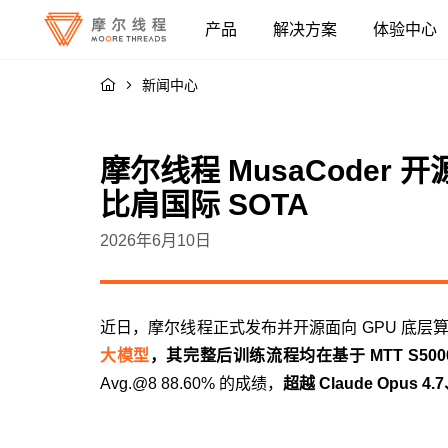
产品
解决方案
体验中心
融合智算中心
人工智能
新闻中心
系统与设备
云与数据中心
摩尔线程 MusaCode
比肩国际 SOTA
全功能 GPU / 显卡
高性能渲染
2026年6月10日
软件
视频加速
应用与模型
近日，摩尔线程正式发布并开源面向 GPU 底
大模型
，其完整后训练流程均在基于 MTT S50
Avg.@8 88.60% 的成绩，
超越 Claude Opus 4