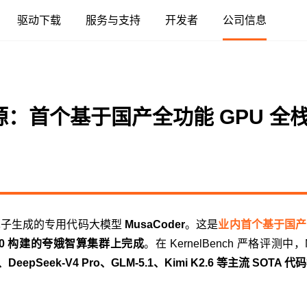
驱动下载
服务与支持
开发者
公司信息
融合智算中心
服务器
智算中心
基础软件
应用
人工智能
云与数据中心
高性能渲染
视频加速
算力本与台式机
游戏显卡
人工智能
模型
AI 模组
专业视觉加
云原生
MTT KUAE
MTT SGX5000
MTT S5000
驱动程序
摩笔马良
融合智算中心
云电脑
数字孪生与 GIS
广播与专业音视频
MTT AIBOOK
MTT S80
AI 训练套件
AI 语音
MTT E300
MTT X300
GPU 虚拟化 / 
r 开源：首个基于国产全功能 GPU
MTT S4000
MUSA SDK
DigitalME 数字人
工业设计与制造
视频会议
MTT AICUBE
MTT S70
AI 推理套件
MTT S50
KUAE 云原生
MTT S3000
Moore Perf System
AI Reality
智娱摩方
MTT S2000
MUSA Deploy
AI 推理
MUSACODE
层算子生成的专用代码大模型
MusaCoder
。这是
业内首个基于国产
00 构建的夸娥智算集群上完成
。在 KernelBench 严格评测中，Mus
.7、DeepSeek-V4 Pro、GLM-5.1、Kimi K2.6 等主流 SOTA 