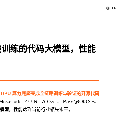
EN
速卡
数字办公
图形与多媒体
科学计算
vGPU
MTT S30 / S10
PES 控制中心
科学计算套件
 全栈训练的代码大模型，性能
套件
MTVerse XR
Smart Media Engine
全部解决方案
查看全部产品
 GPU 算力底座完成全链路训练与验证的开源代码
aCoder-27B-RL 以 Overall Pass@8 93.2%、
代码模型
，性能达到当前行业领先水平。