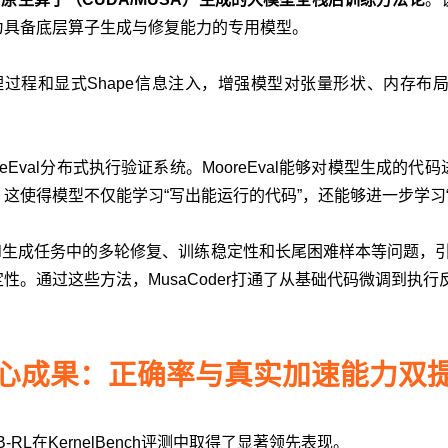
为具备底层算子生成与修复能力的专用模型。
化推理过程和显式Shape信息注入，增强模型对张量形状、内
reEval分布式执行验证系统。MooreEval能够对模型生成
得模型不仅能学习“写出能运行的代码”，还能够进一步学习“写出
ernel生成任务中的多轮修复、训练稳定性和长尾困难样本等问题，引入了P
。通过这些方法，MusaCoder打通了从基础代码微调到执
心成果：正确率与真实加速能力双
27B-RL在KernelBench评测中取得了显著领先表现。