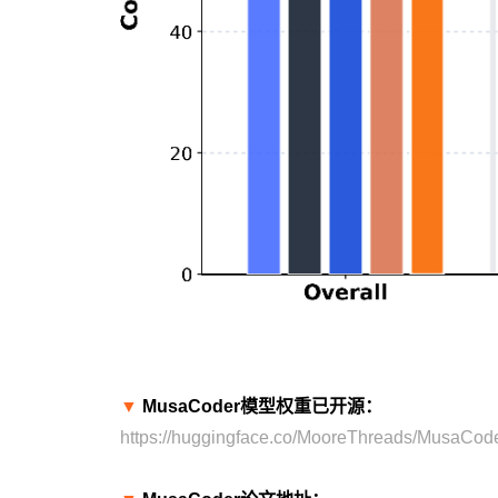
▼
MusaCoder模型权重已开源：
https://huggingface.co/MooreThreads/MusaCod