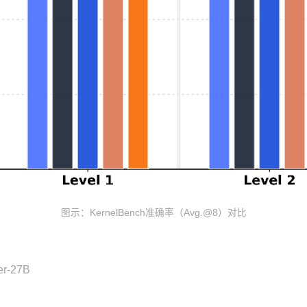
图示：KernelBench准确率（Avg.@8）对比
er-27B