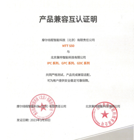
MUSACODE
MTT S80
MTT E300
AI 语音
MTT S70
AI 训练套件
AI 推理套件
MTT X300
MTT S50
GPU 虚拟化 / vGPU
KUAE 云原生套件
MTT S30 / S10
PES 控制中心
MTVerse XR
Smart Media Engine