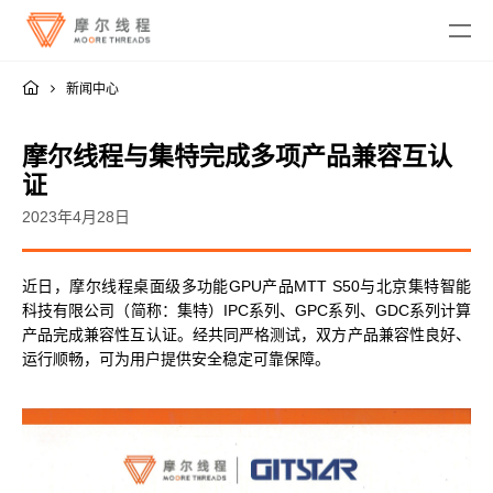
新闻中心
摩尔线程与集特完成多项产品兼容互认
证
2023年4月28日
MTT KUAE
近日，摩尔线程桌面级多功能GPU产品MTT S50与北京集特智能
融合智算中心
MTT SGX5000
科技有限公司（简称：集特）IPC系列、GPC系列、GDC系列计算
DigitalME 数字人
产品完成兼容性互认证。经共同严格测试，双方产品兼容性良好、
云电脑
MTT S5000
AI Reality
运行顺畅，可为用户提供安全稳定可靠保障。
MTT S4000
AI 推理
MTT AIBOOK
数字孪生与 GIS
驱动程序
MTT S3000
MTT AICUBE
工业设计与制造
MUSA SDK
MTT S2000
广播与专业音视频
智娱摩方
摩笔马良
Moore Perf System
视频会议
MUSA Deploy