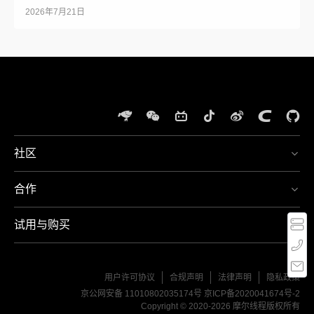
2026年7月21日
社区
体
验
合作
夸
400-
娥
667-
智
5666
试用与购买
算
周一
至周
集
MT-
日，
群
Service@mthreads.com
9:00-
21:00
用户许可协议
合规声明
法律声明
隐私政策
京公网安备 11010802035174号
京ICP备2020041674号-2
Copyright © 2020-2026 摩尔线程版权所有