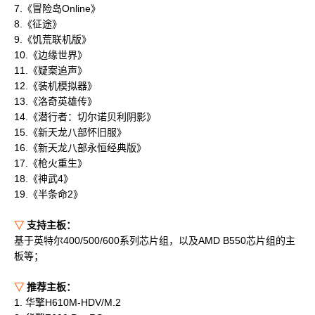
7.《冒险岛Online》
8.《征途》
9.《饥荒联机版》
10.《边缘世界》
11.《疑案追声》
12.《装机模拟器》
13.《洛奇英雄传》
14.《潜行者：切尔诺贝利阴影》
15.《新天龙八部怀旧服》
16.《新天龙八部永恒经典版》
17.《枪火重生》
18.《神武4》
19.《半条命2》
▽
支持主板：
基于英特尔400/500/600系列芯片组，以及AMD B550芯片组的主
板等；
▽
推荐主板：
1. 华擎H610M-HDV/M.2