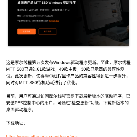
MUSACODE
MTT S80
MTT E300
AI 语音
MTT S70
AI 训练套件
AI 推理套件
MTT X300
MTT S50
这是摩尔线程第五次发布Windows驱动程序更新。至此，摩尔线程
MTT S80已通过61款游戏，49款主板，30款显示器的兼容性测
GPU 虚拟化 / vGPU
试。此次更新，使得摩尔线程显卡产品的兼容性得到进一步提升，
KUAE 云原生套件
MTT S30 / S10
同时对MTT S80待机功耗进行了优化。
目前，用户可通过访问摩尔线程官网下载最新版本的驱动程序，已
安装PES控制中心的用户，可通过“检查更新”功能，下载新版本的
PES 控制中心
桌面驱动程序。
MTVerse XR
Smart Media Engine
下载地址：
https://www.mthreads.com/driver/pes