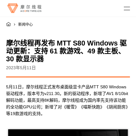
新闻中心
摩尔线程再发布 MTT S80 Windows 驱
动更新：支持 61 款游戏、49 款主板、
30 款显示器
MTT KUAE
2023年5月11日
融合智算中心
MTT SGX5000
5月11日，摩尔线程正式发布桌面级显卡产品MTT S80 Windows
DigitalME 数字人
驱动程序，版本号为v211.30。新的驱动程序，新增了AV1 8/10bit
云电脑
MTT S5000
AI Reality
解码功能，最高支持8K解码，摩尔线程成为国内率先支持该功能
MTT S4000
AI 推理
的全功能GPU公司；新增了对《暖雪》《喵斯快跑》《胡闹厨房》
MTT AIBOOK
数字孪生与 GIS
驱动程序
MTT S3000
等19款游戏的支持。
MTT AICUBE
工业设计与制造
MUSA SDK
MTT S2000
广播与专业音视频
智娱摩方
摩笔马良
Moore Perf System
视频会议
MUSA Deploy