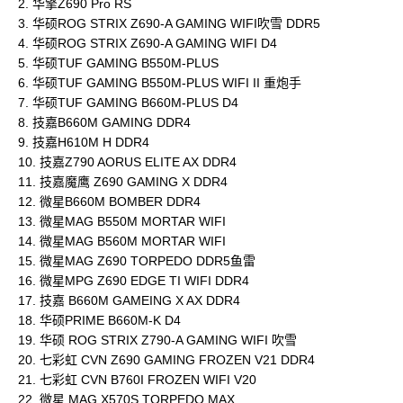
2. 华擎Z690 Pro RS
3. 华硕ROG STRIX Z690-A GAMING WIFI吹雪 DDR5
4. 华硕ROG STRIX Z690-A GAMING WIFI D4
5. 华硕TUF GAMING B550M-PLUS
6. 华硕TUF GAMING B550M-PLUS WIFI II 重炮手
7. 华硕TUF GAMING B660M-PLUS D4
8. 技嘉B660M GAMING DDR4
9. 技嘉H610M H DDR4
10. 技嘉Z790 AORUS ELITE AX DDR4
11. 技嘉魔鹰 Z690 GAMING X DDR4
12. 微星B660M BOMBER DDR4
13. 微星MAG B550M MORTAR WIFI
14. 微星MAG B560M MORTAR WIFI
15. 微星MAG Z690 TORPEDO DDR5鱼雷
16. 微星MPG Z690 EDGE TI WIFI DDR4
17. 技嘉 B660M GAMEING X AX DDR4
18. 华硕PRIME B660M-K D4
19. 华硕 ROG STRIX Z790-A GAMING WIFI 吹雪
20. 七彩虹 CVN Z690 GAMING FROZEN V21 DDR4
21. 七彩虹 CVN B760I FROZEN WIFI V20
22. 微星 MAG X570S TORPEDO MAX